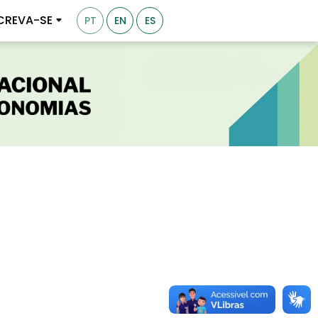
CREVA-SE
PT
EN
ES