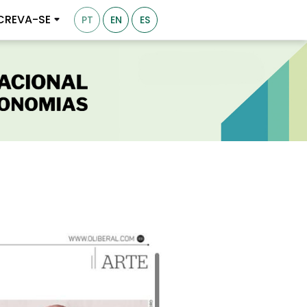
CREVA-SE
PT
EN
ES