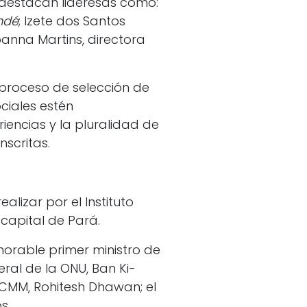
e destacan lideresas como:
ndé
; Izete dos Santos
oanna Martins, directora
 proceso de selección de
ciales estén
iencias y la pluralidad de
scritas.
lizar por el Instituto
 capital de Pará.
rable primer ministro de
eral de la ONU, Ban Ki-
ICMM, Rohitesh Dhawan; el
s.