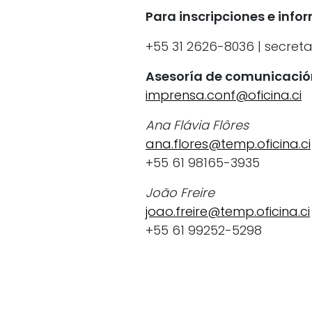
Para inscripciones e info
+55 31 2626-8036 | secret
Asesoría de comunicació
imprensa.conf@oficina.ci
Ana Flávia Flôres
ana.flores@temp.oficina.ci
+55 61 98165-3935
João Freire
joao.freire@temp.oficina.ci
+55 61 99252-5298