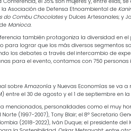
a Conferencia, el 35% son mujeres y, entre ellas, s
de la Asociación de Defensa Etnoambiental de
Kani
as do Combu Chocolates
y Dulces Artesanales; y J
 de
Manioca.
ferencia también protagoniza la diversidad en el
nto para lograr que los más diversos segmentos so
do los debates a través del intercambio de exper
anas para el evento, contamos con 750 personas in
al sobre Amazonía y Nuevas Economías se va a rea
M) entre el 30 de agosto y el 1 de septiembre en la
a mencionados, personalidades como el muy hono
Norte (1997-2007), Tony Blair; el 8º Secretario Gen
ombia (2018-2022), Iván Duque; el presidente del 
ra la Sostenibilidad, Oskar Metsavaht; entre otro