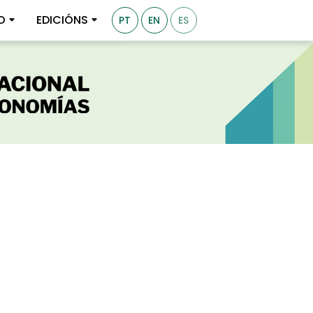
O
EDICIÓNS
PT
EN
ES